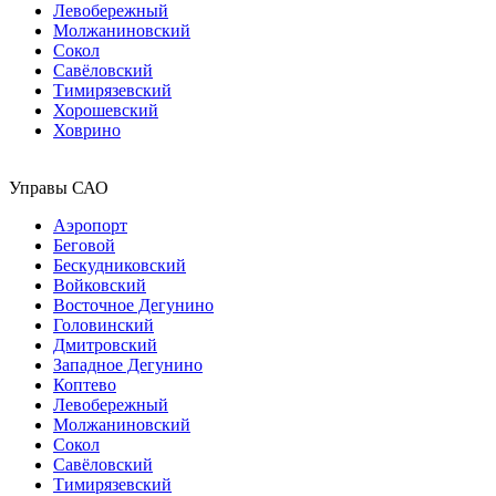
Левобережный
Молжаниновский
Сокол
Савёловский
Тимирязевский
Хорошевский
Ховрино
Управы САО
Аэропорт
Беговой
Бескудниковский
Войковский
Восточное Дегунино
Головинский
Дмитровский
Западное Дегунино
Коптево
Левобережный
Молжаниновский
Сокол
Савёловский
Тимирязевский