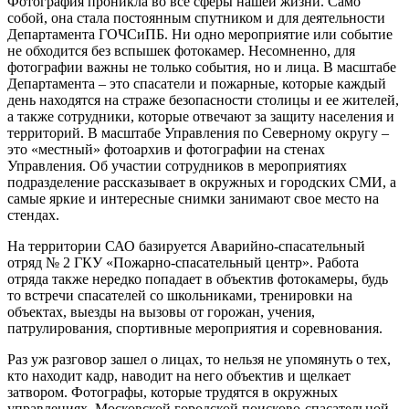
Фотография проникла во все сферы нашей жизни. Само
собой, она стала постоянным спутником и для деятельности
Департамента ГОЧСиПБ. Ни одно мероприятие или событие
не обходится без вспышек фотокамер. Несомненно, для
фотографии важны не только события, но и лица. В масштабе
Департамента – это спасатели и пожарные, которые каждый
день находятся на страже безопасности столицы и ее жителей,
а также сотрудники, которые отвечают за защиту населения и
территорий. В масштабе Управления по Северному округу –
это «местный» фотоархив и фотографии на стенах
Управления. Об участии сотрудников в мероприятиях
подразделение рассказывает в окружных и городских СМИ, а
самые яркие и интересные снимки занимают свое место на
стендах.
На территории САО базируется Аварийно-спасательный
отряд № 2 ГКУ «Пожарно-спасательный центр». Работа
отряда также нередко попадает в объектив фотокамеры, будь
то встречи спасателей со школьниками, тренировки на
объектах, выезды на вызовы от горожан, учения,
патрулирования, спортивные мероприятия и соревнования.
Раз уж разговор зашел о лицах, то нельзя не упомянуть о тех,
кто находит кадр, наводит на него объектив и щелкает
затвором. Фотографы, которые трудятся в окружных
управлениях, Московской городской поисково-спасательной