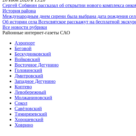
Сергей Собянин рассказал об открытии нового комплекса онк
История района
Международным днем сирени была выбрана дата рождения сел
Об истории села Всехсвятское расскажут на бесплатной экскур
Все новости рубрики
Районные интернет-газеты САО
Аэропорт
Беговой
Бескудниковский
Войковский
Восточное Дегунино
Головинский
Дмитровский
Западное Дегунино
Коптево
Левобережный
Молжаниновский
Сокол
Савёловский
Тимирязевский
Хорошевский
Ховрино