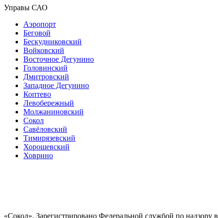
Управы САО
Аэропорт
Беговой
Бескудниковский
Войковский
Восточное Дегунино
Головинский
Дмитровский
Западное Дегунино
Коптево
Левобережный
Молжаниновский
Сокол
Савёловский
Тимирязевский
Хорошевский
Ховрино
«Сокол». Зарегистрировано Федеральной службой по надзору