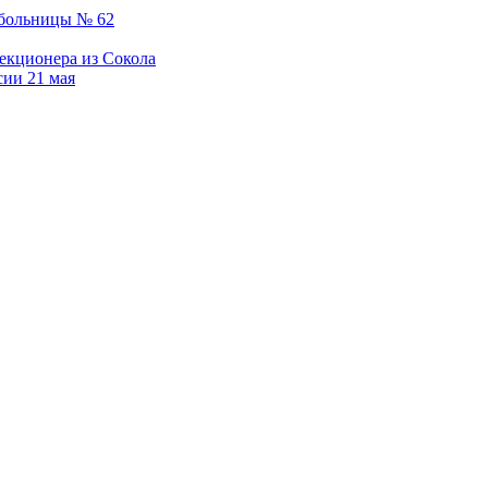
обольницы № 62
екционера из Сокола
сии 21 мая