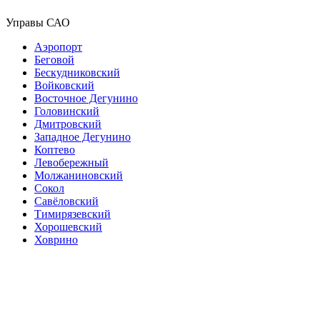
Управы САО
Аэропорт
Беговой
Бескудниковский
Войковский
Восточное Дегунино
Головинский
Дмитровский
Западное Дегунино
Коптево
Левобережный
Молжаниновский
Сокол
Савёловский
Тимирязевский
Хорошевский
Ховрино