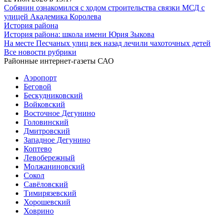
Собянин ознакомился с ходом строительства связки МСД с
улицей Академика Королева
История района
История района: школа имени Юрия Зыкова
На месте Песчаных улиц век назад лечили чахоточных детей
Все новости рубрики
Районные интернет-газеты САО
Аэропорт
Беговой
Бескудниковский
Войковский
Восточное Дегунино
Головинский
Дмитровский
Западное Дегунино
Коптево
Левобережный
Молжаниновский
Сокол
Савёловский
Тимирязевский
Хорошевский
Ховрино