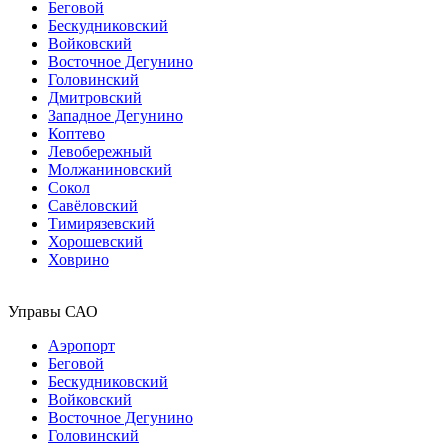
Беговой
Бескудниковский
Войковский
Восточное Дегунино
Головинский
Дмитровский
Западное Дегунино
Коптево
Левобережный
Молжаниновский
Сокол
Савёловский
Тимирязевский
Хорошевский
Ховрино
Управы САО
Аэропорт
Беговой
Бескудниковский
Войковский
Восточное Дегунино
Головинский