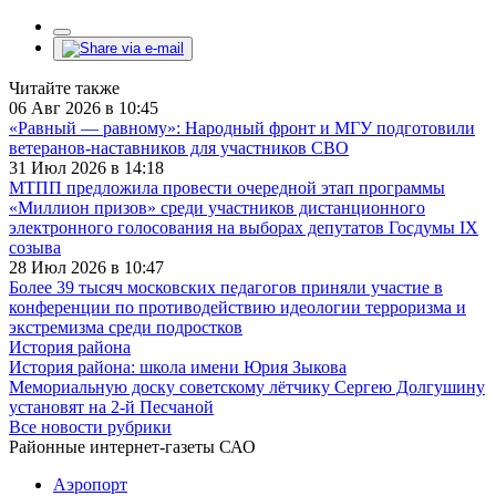
Читайте также
06 Авг 2026 в 10:45
«Равный — равному»: Народный фронт и МГУ подготовили
ветеранов-наставников для участников СВО
31 Июл 2026 в 14:18
МТПП предложила провести очередной этап программы
«Миллион призов» среди участников дистанционного
электронного голосования на выборах депутатов Госдумы IX
созыва
28 Июл 2026 в 10:47
Более 39 тысяч московских педагогов приняли участие в
конференции по противодействию идеологии терроризма и
экстремизма среди подростков
История района
История района: школа имени Юрия Зыкова
Мемориальную доску советскому лётчику Сергею Долгушину
установят на 2-й Песчаной
Все новости рубрики
Районные интернет-газеты САО
Аэропорт