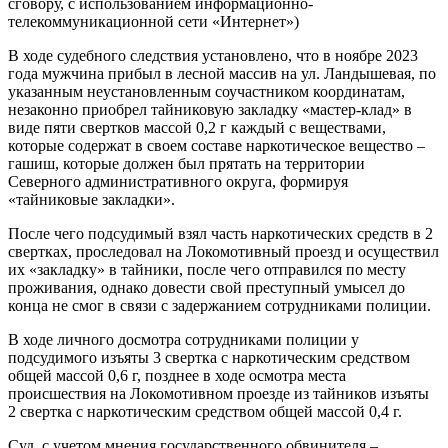
сговору, с использованием информационно-
телекоммуникационной сети «Интернет»)
В ходе судебного следствия установлено, что в ноябре 2023
года мужчина прибыл в лесной массив на ул. Ландышевая, по
указанным неустановленным соучастником координатам,
незаконно приобрел тайниковую закладку «мастер-клад» в
виде пяти свертков массой 0,2 г каждый с веществами,
которые содержат в своем составе наркотическое вещество –
гашиш, которые должен был прятать на территории
Северного административного округа, формируя
«тайниковые закладки».
После чего подсудимый взял часть наркотических средств в 2
свертках, проследовал на Локомотивный проезд и осуществил
их «закладку» в тайники, после чего отправился по месту
проживания, однако довести свой преступный умысел до
конца не смог в связи с задержанием сотрудниками полиции.
В ходе личного досмотра сотрудниками полиции у
подсудимого изъяты 3 свертка с наркотическим средством
общей массой 0,6 г, позднее в ходе осмотра места
происшествия на Локомотивном проезде из тайников изъяты
2 свертка с наркотическим средством общей массой 0,4 г.
Суд, с учетом мнения государственного обвинителя –