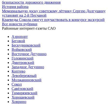
безопасности дорожного движения
История района
Мемориальную доску советскому лётчику Сергею Долгушину
установят на 2-й Песчаной
Краеведы Сокола смогут поучаствовать в конкурсе экскурсий
Все новости рубрики
Районные интернет-газеты САО
Аэропорт
Беговой
Бескудниковский
Войковский
Восточное Дегунино
Головинский
Дмитровский
Западное Дегунино
Коптево
Левобережный
Молжаниновский
Сокол
Савёловский
Тимирязевский
Хорошевский
Ховрино