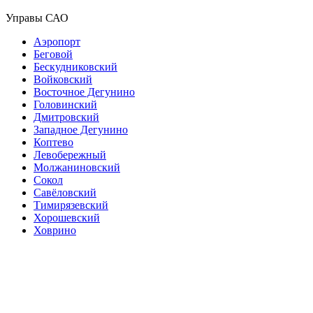
Управы САО
Аэропорт
Беговой
Бескудниковский
Войковский
Восточное Дегунино
Головинский
Дмитровский
Западное Дегунино
Коптево
Левобережный
Молжаниновский
Сокол
Савёловский
Тимирязевский
Хорошевский
Ховрино