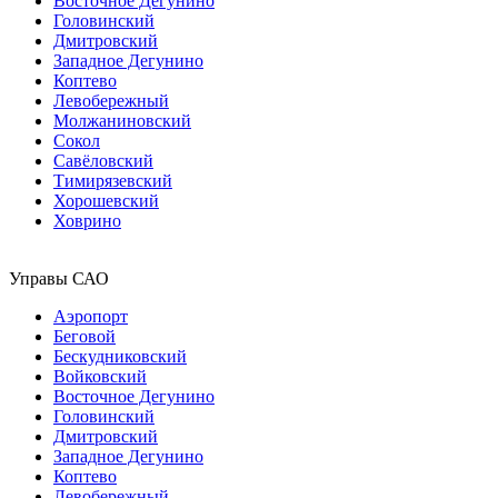
Восточное Дегунино
Головинский
Дмитровский
Западное Дегунино
Коптево
Левобережный
Молжаниновский
Сокол
Савёловский
Тимирязевский
Хорошевский
Ховрино
Управы САО
Аэропорт
Беговой
Бескудниковский
Войковский
Восточное Дегунино
Головинский
Дмитровский
Западное Дегунино
Коптево
Левобережный