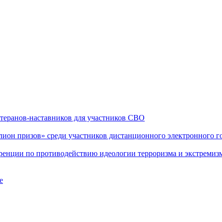
теранов-наставников для участников СВО
он призов» среди участников дистанционного электронного го
еренции по противодействию идеологии терроризма и экстремиз
е