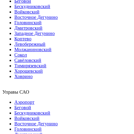
Беговой
Бескудниковский
Войковский
Восточное Дегунино
Головинский
Дмитровский
Западное Дегунино
Коптево
Левобережный
Молжаниновский
Сокол
Савёловский
Тимирязевский
Хорошевский
Ховрино
Управы САО
Аэропорт
Беговой
Бескудниковский
Войковский
Восточное Дегунино
Головинский