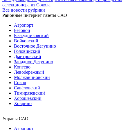
селекционера из Сокола
Все новости рубрики
Районные интернет-газеты САО
Аэропорт
Беговой
Бескудниковский
Войковский
Восточное Дегунино
Головинский
Дмитровский
Западное Дегунино
Коптево
Левобережный
Молжаниновский
Сокол
Савёловский
Тимирязевский
Хорошевский
Ховрино
Управы САО
Аэропорт