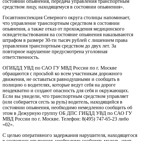
состоянии опьянения, передача управления транспортным
средством лицу, находящемуся в состоянии опьянения».
Госавтоинспекция Северного округа столицы напоминает,
что управление транспортным средством в состоянии
опьянения, а также отказ от прохождения медицинского
освидетельствования на состояние опьянения наказываются
штрафом в размере 30-ти тысяч рублей с лишением права
управления транспортным средством до двух лет. За
повторное нарушение предусмотрена уголовная
ответственность.
ОГИБДД УВД по САО ГУ МВД России по г. Москве
обращаются с просьбой ко всем участникам дорожного
движения, не оставаться равнодушными и сообщать в
полицию о водителях, которые ведут себя на дороге
неадекватно и создают опасность для себя и окружающих.
Если вы увидели, что транспортным средством управляет
(или собирается сесть за руль) водитель, находящийся в
состоянии опьянения, необходимо немедленно сообщить об
этом в Дежурную группу ОБ ДПС ГИБДД УВД по САО ГУ
МВД России по г. Москве. Телефон: 8(495) 747-65-23 либо
«02».
С целью оперативного задержания нарушителя, находящегося
в состоянии опьянения, необходимо сообщить модель, цвет