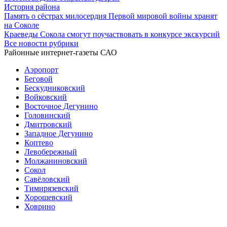
История района
Память о сёстрах милосердия Первой мировой войны хранят
на Соколе
Краеведы Сокола смогут поучаствовать в конкурсе экскурсий
Все новости рубрики
Районные интернет-газеты САО
Аэропорт
Беговой
Бескудниковский
Войковский
Восточное Дегунино
Головинский
Дмитровский
Западное Дегунино
Коптево
Левобережный
Молжаниновский
Сокол
Савёловский
Тимирязевский
Хорошевский
Ховрино