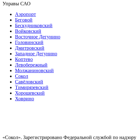
Управы САО
Аэропорт
Беговой
Бескудниковский
Войковский
Восточное Дегунино
Головинский
Дмитровский
Западное Дегунино
Коптево
Левобережный
Молжаниновский
Сокол
Савёловский
Тимирязевский
Хорошевский
Ховрино
«Сокол». Зарегистрировано Федеральной службой по надзору