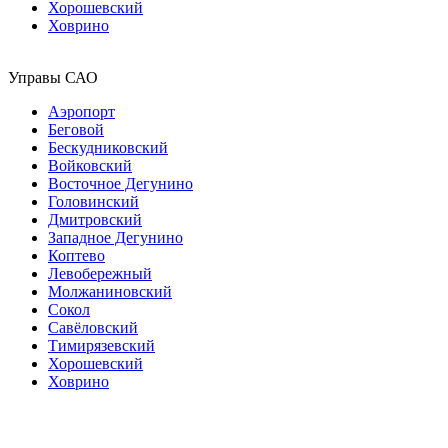
Хорошевский
Ховрино
Управы САО
Аэропорт
Беговой
Бескудниковский
Войковский
Восточное Дегунино
Головинский
Дмитровский
Западное Дегунино
Коптево
Левобережный
Молжаниновский
Сокол
Савёловский
Тимирязевский
Хорошевский
Ховрино