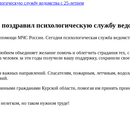
огическую службу ведомства с 25-летием
поздравил психологическую службу ведо
й помощи МЧС России. Сегодня психологическая служба ведомств
ием объединяет желание помочь и облегчить страдания тех, с к
а человек за эти годы получили вашу поддержку, сохранили сво
 важных направлений. Спасателям, пожарным, летчикам, водолаз
вий.
ванными гражданами Курской области, помогая им принять прои
 нелегком, но таком нужном труде!