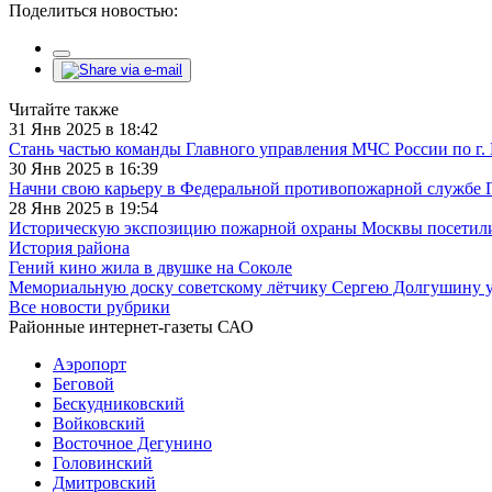
Поделиться новостью:
Читайте также
31 Янв 2025 в 18:42
Стань частью команды Главного управления МЧС России по г.
30 Янв 2025 в 16:39
Начни свою карьеру в Федеральной противопожарной службе
28 Янв 2025 в 19:54
Историческую экспозицию пожарной охраны Москвы посетили 
История района
Гений кино жила в двушке на Соколе
Мемориальную доску советскому лётчику Сергею Долгушину у
Все новости рубрики
Районные интернет-газеты САО
Аэропорт
Беговой
Бескудниковский
Войковский
Восточное Дегунино
Головинский
Дмитровский