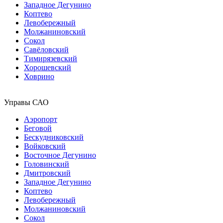
Западное Дегунино
Коптево
Левобережный
Молжаниновский
Сокол
Савёловский
Тимирязевский
Хорошевский
Ховрино
Управы САО
Аэропорт
Беговой
Бескудниковский
Войковский
Восточное Дегунино
Головинский
Дмитровский
Западное Дегунино
Коптево
Левобережный
Молжаниновский
Сокол