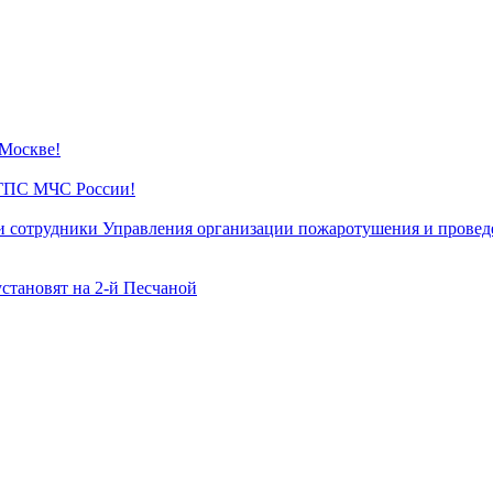
 Москве!
 ГПС МЧС России!
сотрудники Управления организации пожаротушения и проведе
становят на 2-й Песчаной