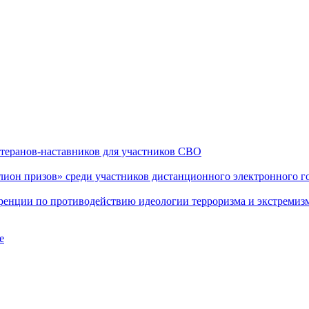
теранов-наставников для участников СВО
он призов» среди участников дистанционного электронного го
еренции по противодействию идеологии терроризма и экстремиз
е