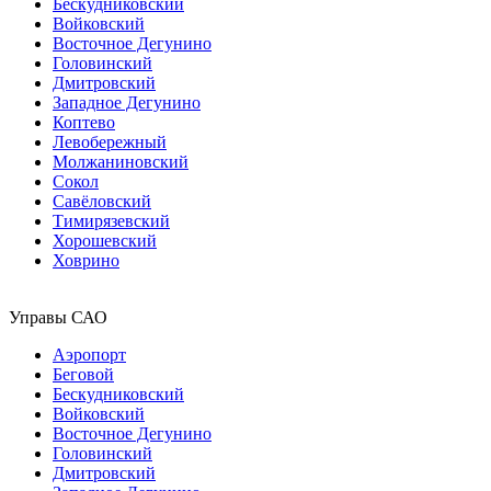
Бескудниковский
Войковский
Восточное Дегунино
Головинский
Дмитровский
Западное Дегунино
Коптево
Левобережный
Молжаниновский
Сокол
Савёловский
Тимирязевский
Хорошевский
Ховрино
Управы САО
Аэропорт
Беговой
Бескудниковский
Войковский
Восточное Дегунино
Головинский
Дмитровский