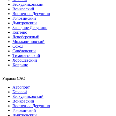
Бескудниковский
Войковский
Восточное Дегунино
Головинский
Дмитровский
Западное Дегунино
Коптево
Левобережный
Молжаниновский
Сокол
Савёловский
Тимирязевский
Хорошевский
Ховрино
Управы САО
Аэропорт
Беговой
Бескудниковский
Войковский
Восточное Дегунино
Головинский
Дмитровский