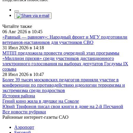
Читайте также
06 Авг 2026 в 10:45
«Равный — равному»: Народный фронт и МГУ подготовили
ветеранов-наставников для участников СВО
31 Июл 2026 в 14:18
МТПП предложила провести очередной этап программы
«Миллион призов» среди участников дистанционного
электронного голосования на выборах депутатов Госдумы IX
созыва
28 Июл 2026 в 10:47
Более 39 тысяч московских педагогов приняли участие в
конференции по противодействию идеологии терроризма и
экстремизма среди подростков
История района
Гений кино жила в двушке на Соколе
Юрий Трифонов писал свои книги в доме на 2-й Песчаной
Все новости рубрики
Районные интернет-газеты САО
Аэропорт
Беговой