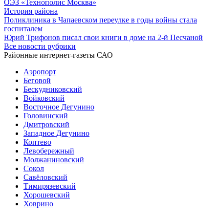
ОЭЗ «Технополис Москва»
История района
Поликлиника в Чапаевском переулке в годы войны стала
госпиталем
Юрий Трифонов писал свои книги в доме на 2-й Песчаной
Все новости рубрики
Районные интернет-газеты САО
Аэропорт
Беговой
Бескудниковский
Войковский
Восточное Дегунино
Головинский
Дмитровский
Западное Дегунино
Коптево
Левобережный
Молжаниновский
Сокол
Савёловский
Тимирязевский
Хорошевский
Ховрино