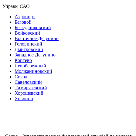
Управы САО
Аэропорт
Беговой
Бескудниковский
Войковский
Восточное Дегунино
Головинский
Дмитровский
Западное Дегунино
Коптево
Левобережный
Молжаниновский
Сокол
Савёловский
Тимирязевский
Хорошевский
Ховрино