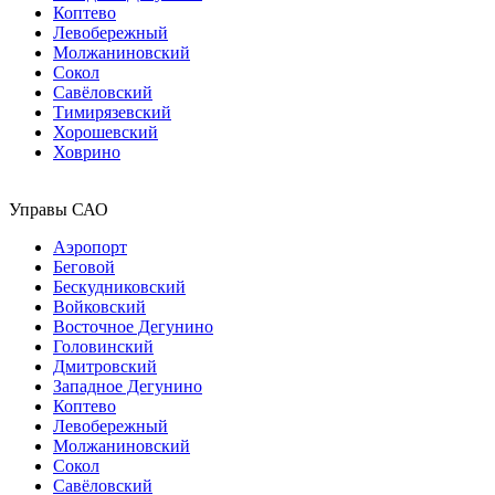
Коптево
Левобережный
Молжаниновский
Сокол
Савёловский
Тимирязевский
Хорошевский
Ховрино
Управы САО
Аэропорт
Беговой
Бескудниковский
Войковский
Восточное Дегунино
Головинский
Дмитровский
Западное Дегунино
Коптево
Левобережный
Молжаниновский
Сокол
Савёловский