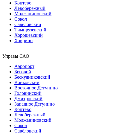
Коптево
Левобережный
Молжаниновский
Сокол
Савёловский
Тимирязевский
Хорошевский
Ховрино
Управы САО
Аэропорт
Беговой
Бескудниковский
Войковский
Восточное Дегунино
Головинский
Дмитровский
Западное Дегунино
Коптево
Левобережный
Молжаниновский
Сокол
Савёловский