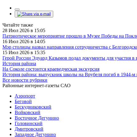
Читайте также
28 Июл 2026 в 15:05
Патриотическое мероприятие прошло в Музее Победы на Покл
16 Июл 2026 в 14:05
Мэр столицы назвал направления сотрудничества с Белгородск
15 Июл 2026 в 15:35
Герой России Эдуард Казымов подал документы для участия в 
История района
На Соколе состоится краеведческая экскурсия
История района: выпускник школы на Врубеля погиб в 1944-м
Все новости рубрики
Районные интернет-газеты САО
Аэропорт
Беговой
Бескудниковский
Войковский
Восточное Дегунино
Головинский
Дмитровский
Западное Дегунино