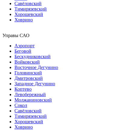
Савёловский
Тимирязевский
Хорошевский
Ховрино
Управы САО
Аэропорт
Беговой
Бескудниковский
Войковский
Восточное Дегунино
Головинский
Дмитровский
Западное Дегунино
Коптево
Левобережный
Молжаниновский
Сокол
Савёловский
Тимирязевский
Хорошевский
Ховрино