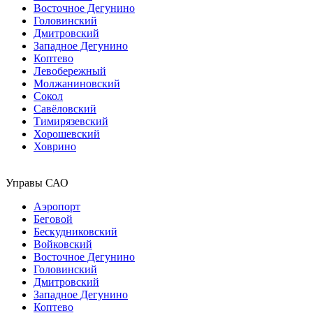
Восточное Дегунино
Головинский
Дмитровский
Западное Дегунино
Коптево
Левобережный
Молжаниновский
Сокол
Савёловский
Тимирязевский
Хорошевский
Ховрино
Управы САО
Аэропорт
Беговой
Бескудниковский
Войковский
Восточное Дегунино
Головинский
Дмитровский
Западное Дегунино
Коптево