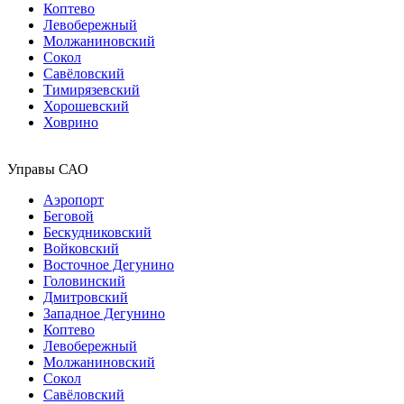
Коптево
Левобережный
Молжаниновский
Сокол
Савёловский
Тимирязевский
Хорошевский
Ховрино
Управы САО
Аэропорт
Беговой
Бескудниковский
Войковский
Восточное Дегунино
Головинский
Дмитровский
Западное Дегунино
Коптево
Левобережный
Молжаниновский
Сокол
Савёловский