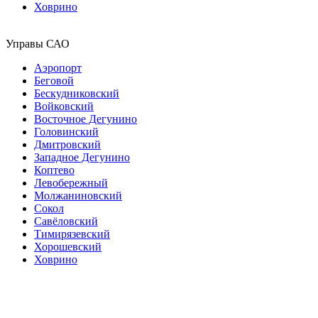
Ховрино
Управы САО
Аэропорт
Беговой
Бескудниковский
Войковский
Восточное Дегунино
Головинский
Дмитровский
Западное Дегунино
Коптево
Левобережный
Молжаниновский
Сокол
Савёловский
Тимирязевский
Хорошевский
Ховрино