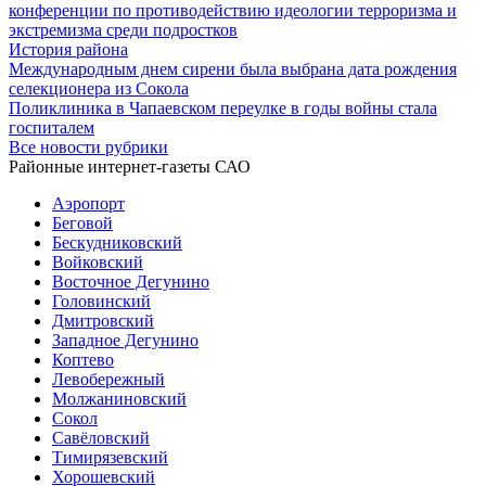
конференции по противодействию идеологии терроризма и
экстремизма среди подростков
История района
Международным днем сирени была выбрана дата рождения
селекционера из Сокола
Поликлиника в Чапаевском переулке в годы войны стала
госпиталем
Все новости рубрики
Районные интернет-газеты САО
Аэропорт
Беговой
Бескудниковский
Войковский
Восточное Дегунино
Головинский
Дмитровский
Западное Дегунино
Коптево
Левобережный
Молжаниновский
Сокол
Савёловский
Тимирязевский
Хорошевский