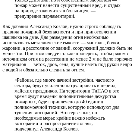
пожар может нанести существенный вред, и отдых
на природе закончится в больнице», —
предупредил парламентарий.
Как добавил Александр Козлов, нужно строго соблюдать
правила пожарной безопасности и при приготовлении
шашлыка на даче. Для разведения огня необходимо
использовать металлические емкости — мангалы, бочки,
жаровни, а расстояние от зданий, сооружений должно быть не
менее 5 м. При этом следует также проверить, чтобы рядом с
источником огня на расстоянии не менее 2 м не было горючих
материалов — веток, дров, сена, лучше иметь под рукой ведро
с водой и обязательно следить за огнем.
«Районы, где много дачной застройки, частного
сектора, будут усиленно патрулировать в период
майских праздников. На территории ТиНАО в это
время будут введены дополнительные дежурства
пожарных, будет привлечено до 40 единиц
поливомоечной техники, которую используют для
тушения возгораний. Это серьезные, но
необходимые меры: крайне важно избежать
возгораний и распространения огня», —
подчеркнул Александр Козлов.