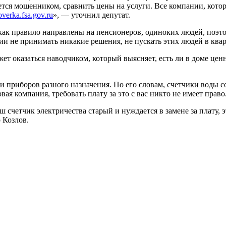
ется мошенником, сравнить цены на услуги. Все компании, кото
overka.fsa.gov.ru
», — уточнил депутат.
как правило направлены на пенсионеров, одиноких людей, поэт
ии не принимать никакие решения, не пускать этих людей в квар
жет оказаться наводчиком, который выясняет, есть ли в доме ц
 приборов разного назначения. По его словам, счетчики воды со
вая компания, требовать плату за это с вас никто не имеет право
аш счетчик электричества старый и нуждается в замене за плату,
 Козлов.