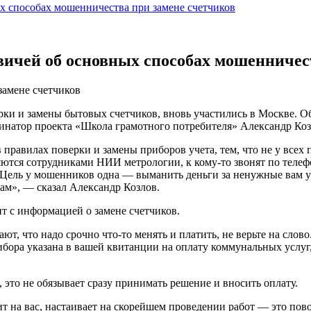
х способах мошенничества при замене счетчиков
ичей об основных способах мошенничес
замене счетчиков
 и замены бытовых счетчиков, вновь участились в Москве. Об 
инатор проекта «Школа грамотного потребителя» Александр Коз
авилах поверки и замены приборов учета, тем, что не у всех п
авляются сотрудниками НИИ метрологии, к кому-то звонят по тел
ель у мошенников одна — выманить деньги за ненужные вам услу
м», — сказал Александр Козлов.
дит с информацией о замене счетчиков.
т, что надо срочно что-то менять и платить, не верьте на сло
бора указана в вашей квитанции на оплату коммунальных услуг, 
, это не обязывает сразу принимать решение и вносить оплату.
т на вас, настаивает на скорейшем проведении работ — это пово