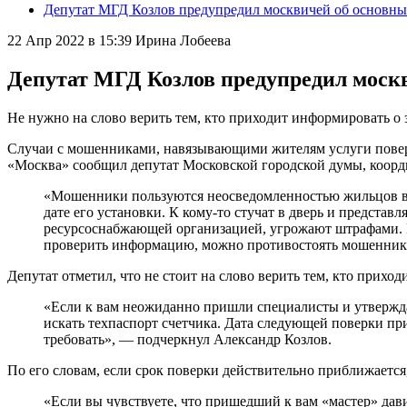
Депутат МГД Козлов предупредил москвичей об основны
22 Апр 2022 в 15:39
Ирина Лобеева
Депутат МГД Козлов предупредил москв
Не нужно на слово верить тем, кто приходит информировать о 
Случаи с мошенниками, навязывающими жителям услуги поверки
«Москва» сообщил депутат Московской городской думы, коорд
«Мошенники пользуются неосведомленностью жильцов в пр
дате его установки. К кому-то стучат в дверь и предст
ресурсоснабжающей организацией, угрожают штрафами. Ц
проверить информацию, можно противостоять мошенника
Депутат отметил, что не стоит на слово верить тем, кто прихо
«Если к вам неожиданно пришли специалисты и утверждаю
искать техпаспорт счетчика. Дата следующей поверки при
требовать», — подчеркнул Александр Козлов.
По его словам, если срок поверки действительно приближается
«Если вы чувствуете, что пришедший к вам «мастер» дави