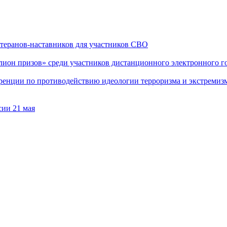
теранов-наставников для участников СВО
он призов» среди участников дистанционного электронного го
еренции по противодействию идеологии терроризма и экстремиз
сии 21 мая