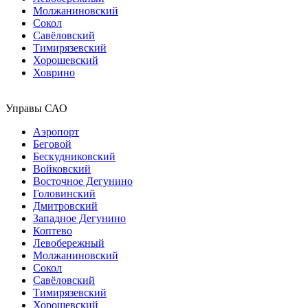
Молжаниновский
Сокол
Савёловский
Тимирязевский
Хорошевский
Ховрино
Управы САО
Аэропорт
Беговой
Бескудниковский
Войковский
Восточное Дегунино
Головинский
Дмитровский
Западное Дегунино
Коптево
Левобережный
Молжаниновский
Сокол
Савёловский
Тимирязевский
Хорошевский