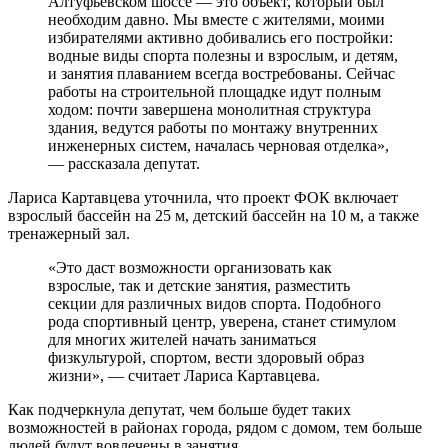
Алтуфьевском шоссе — это объект, который был
необходим давно. Мы вместе с жителями, моими
избирателями активно добивались его постройки:
водные виды спорта полезны и взрослым, и детям,
и занятия плаванием всегда востребованы. Сейчас
работы на строительной площадке идут полным
ходом: почти завершена монолитная структура
здания, ведутся работы по монтажу внутренних
инженерных систем, началась черновая отделка»,
— рассказала депутат.
Лариса Картавцева уточнила, что проект ФОК включает
взрослый бассейн на 25 м, детский бассейн на 10 м, а также
тренажерный зал.
«Это даст возможности организовать как
взрослые, так и детские занятия, разместить
секции для различных видов спорта. Подобного
рода спортивный центр, уверена, станет стимулом
для многих жителей начать заниматься
физкультурой, спортом, вести здоровый образ
жизни», — считает Лариса Картавцева.
Как подчеркнула депутат, чем больше будет таких
возможностей в районах города, рядом с домом, тем больше
людей будут вовлечены в занятия.