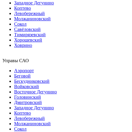
Западное Дегунино
Коптево
Левобережный
Молжаниновский
Сокол
Савёловский
Тимирязевский
Хорошевский
Ховрино
Управы САО
Аэропорт
Беговой
Бескудниковский
Войковский
Восточное Дегунино
Головинский
Дмитровский
Западное Дегунино
Коптево
Левобережный
Молжаниновский
Сокол