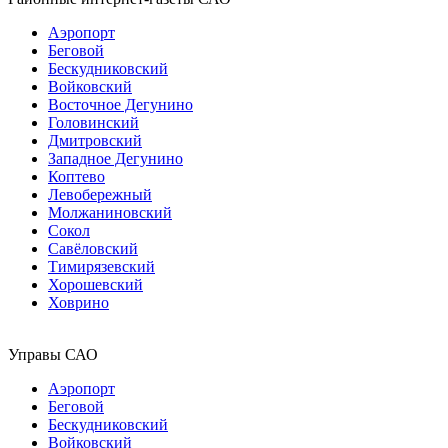
Аэропорт
Беговой
Бескудниковский
Войковский
Восточное Дегунино
Головинский
Дмитровский
Западное Дегунино
Коптево
Левобережный
Молжаниновский
Сокол
Савёловский
Тимирязевский
Хорошевский
Ховрино
Управы САО
Аэропорт
Беговой
Бескудниковский
Войковский