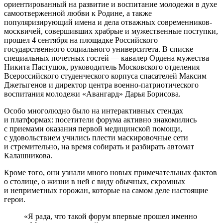
ориентированный на развитие и воспитание молодежи в духе
самоотверженной любви к Родине, а также
популяризирующий имена и дела отважных современников-
москвичей, совершивших храбрые и мужественные поступки,
прошел 4 сентября на площадке Российского
государственного социального университета. В списке
специальных почетных гостей — кавалер Ордена мужества
Никита Пастушок, руководитель Московского отделения
Всероссийского студенческого корпуса спасателей Максим
Джетыгенов и директор центра военно-патриотического
воспитания молодежи «Авангард» Дарья Борисова.
Особо многолюдно было на интерактивных стендах
и платформах: посетители форума активно знакомились
с приемами оказания первой медицинской помощи,
с удовольствием учились плести маскировочные сети
и стремительно, на время собирать и разбирать автомат
Калашникова.
Кроме того, они узнали много новых примечательных фактов
о столице, о жизни в ней с виду обычных, скромных
и неприметных горожан, которые на самом деле настоящие
герои.
«Я рада, что такой форум впервые прошел именно