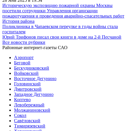
28 Янв 2025 в 19:54
Историческую экспозицию пожарной охраны Москвы
посетили сотрудники Управления организации
пожаротушения и проведения аварийно-спасательных работ
История района
Поликлиника в Чапаевском переулке в годы войны стала
госпиталем
Юрий Трифонов писал свои книги в доме на 2-й Песчаной
Все новости рубрики
Районные интернет-газеты САО
Аэропорт
Беговой
Бескудниковский
Войковский
Восточное Дегунино
Головинский
Дмитровский
Западное Дегунино
Коптево
Левобережный
Молжаниновский
Сокол
Савёловский
Тимирязевский