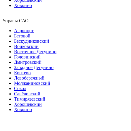
Хорошевский
Ховрино
Управы САО
Аэропорт
Беговой
Бескудниковский
Войковский
Восточное Дегунино
Головинский
Дмитровский
Западное Дегунино
Коптево
Левобережный
Молжаниновский
Сокол
Савёловский
Тимирязевский
Хорошевский
Ховрино