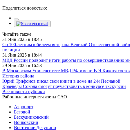
Поделиться новостью:
Читайте также
31 Янв 2025 в 18:45
Со 100-летним юбилеем ветерана Великой Отечественной войн
полиции
31 Янв 2025 в 18:44
МВД России подводит итоги работы по совершенствованию миг
29 Янв 2025 в 16:53
В Московском Университете МВД РФ имени В.Я.Кикотя состои
История района
Юрий Трифонов писал свои книги в доме на 2-й Песчаной
Краеведы Сокола смогут поучаствовать в конкурсе экскурсий
Все новости рубрики
Районные интернет-газеты САО
Аэропорт
Беговой
Бескудниковский
Войковский
Восточное Дегунино