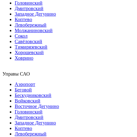
Головинский
Дмитровский
Западное Дегунино
Коптево
Левобережный
Молжаниновский
Сокол
Савёловский
Тимирязевский
Хорошевский
Ховрино
Управы САО
Аэропорт
Беговой
Бескудниковский
Войковский
Восточное Дегунино
Головинский
Дмитровский
Западное Дегунино
Коптево
Левобережный