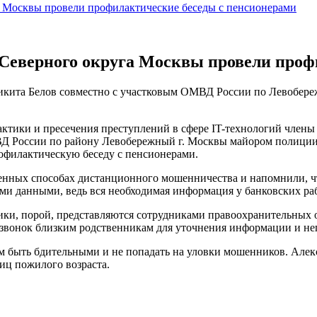
 Москвы провели профилактические беседы с пенсионерами
Северного округа Москвы провели проф
икита Белов совместно с участковым ОМВД России по Левобер
актики и пресечения преступлений в сфере IT-технологий член
Д России по району Левобережный г. Москвы майором полиции
офилактическую беседу с пенсионерами.
нных способах дистанционного мошенничества и напомнили, что
ыми данными, ведь вся необходимая информация у банковских ра
ики, порой, представляются сотрудниками правоохранительных 
звонок близким родственникам для уточнения информации и не
м быть бдительными и не попадать на уловки мошенников. Алек
иц пожилого возраста.