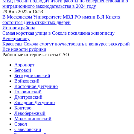
МВД России подводит итоги работы по совершенствованию
миграционного законодательства в 2024 году
29 Янв 2025 в 16:53
В Московском Университете МВД РФ имени В.Я.Кикотя
состоится День открытых дверей
История района
Самая короткая улица в Соколе посвящена живописцу
Венецианову
Краеведы Сокола смогут поучаствовать в конкурсе экскурсий
Все новости рубрики
Районные интернет-газеты САО
Аэропорт
Беговой
Бескудниковский
Войковский
Восточное Дегунино
Головинский
Дмитровский
Западное Дегунино
Коптево
Левобережный
Молжаниновский
Сокол
Савёловский