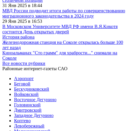
столичной полиции
31 Янв 2025 в 18:44
МВД России подводит итоги работы по совершенствованию
миграционного законодательства в 2024 году
29 Янв 2025 в 16:53
В Московском Университете МВД РФ имени В.Я.Кикотя
состоится День открытых дверей
История района
Железнодорожная станция на Соколе открылась больше 100
лет назад
Киноальманах "Сто грамм" для храбрости..." снимали на
Соколе
Все новости рубрики
Районные интернет-газеты САО
Аэропорт
Беговой
Бескудниковский
Войковский
Восточное Дегунино
Головинский
Дмитровский
Западное Дегунино
Коптево
Левобережный