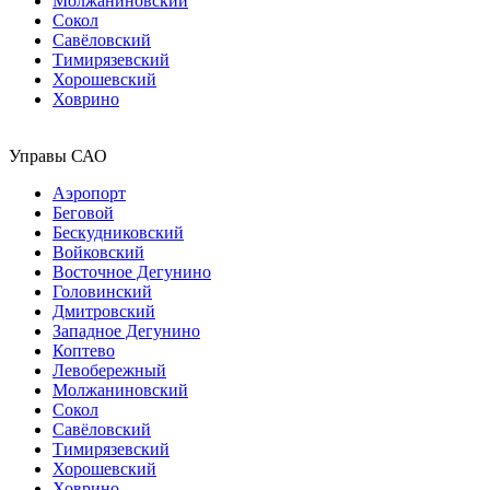
Молжаниновский
Сокол
Савёловский
Тимирязевский
Хорошевский
Ховрино
Управы САО
Аэропорт
Беговой
Бескудниковский
Войковский
Восточное Дегунино
Головинский
Дмитровский
Западное Дегунино
Коптево
Левобережный
Молжаниновский
Сокол
Савёловский
Тимирязевский
Хорошевский
Ховрино