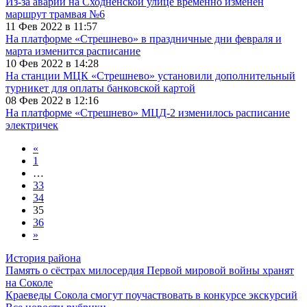
Из-за аварии на Сходненской улице временно изменен
маршрут трамвая №6
11 Фев 2022 в 11:57
На платформе «Стрешнево» в праздничные дни февраля и
марта изменится расписание
10 Фев 2022 в 14:28
На станции МЦК «Стрешнево» установили дополнительный
турникет для оплаты банковской картой
08 Фев 2022 в 12:16
На платформе «Стрешнево» МЦД-2 изменилось расписание
электричек
«
1
…
33
34
35
36
»
История района
Память о сёстрах милосердия Первой мировой войны хранят
на Соколе
Краеведы Сокола смогут поучаствовать в конкурсе экскурсий