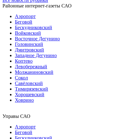
Все новости рубрики
Районные интернет-газеты САО
Аэропорт
Беговой
Бескудниковский
Войковский
Восточное Дегунино
Головинский
Дмитровский
Западное Дегунино
Коптево
Левобережный
Молжаниновский
Сокол
Савёловский
Тимирязевский
Хорошевский
Ховрино
Управы САО
Аэропорт
Беговой
Бескудниковский