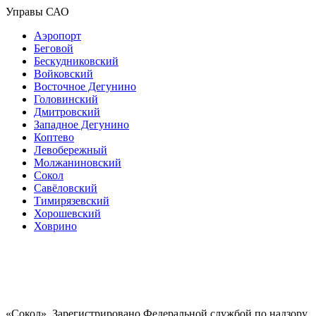
Управы САО
Аэропорт
Беговой
Бескудниковский
Войковский
Восточное Дегунино
Головинский
Дмитровский
Западное Дегунино
Коптево
Левобережный
Молжаниновский
Сокол
Савёловский
Тимирязевский
Хорошевский
Ховрино
«Сокол». Зарегистрировано Федеральной службой по надзору