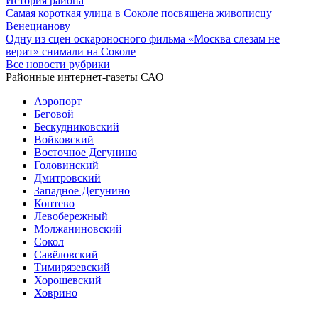
История района
Самая короткая улица в Соколе посвящена живописцу
Венецианову
Одну из сцен оскароносного фильма «Москва слезам не
верит» снимали на Соколе
Все новости рубрики
Районные интернет-газеты САО
Аэропорт
Беговой
Бескудниковский
Войковский
Восточное Дегунино
Головинский
Дмитровский
Западное Дегунино
Коптево
Левобережный
Молжаниновский
Сокол
Савёловский
Тимирязевский
Хорошевский
Ховрино