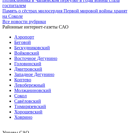
Поликлиника в Чапаевском переулке в годы войны стала
госпиталем
Память о сёстрах милосердия Первой мировой войны хранят
на Соколе
Все новости рубрики
Районные интернет-газеты САО
Аэропорт
Беговой
Бескудниковский
Войковский
Восточное Дегунино
Головинский
Дмитровский
Западное Дегунино
Коптево
Левобережный
Молжаниновский
Сокол
Савёловский
Тимирязевский
Хорошевский
Ховрино
Управы САО