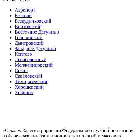
Аэропорт
Беговой
Бескудниковский
Войковский
Восточное Дегунино
Головинский
Дмитровский
Западное Дегунино
Коптево
Левобережный
Молжаниновский
Сокол
Савёловский
Тимирязевский
Хорошевский
Ховрино
«Сокол». Зарегистрировано Федеральной службой по надзору
в сфере связи, информационных технологий и массовых