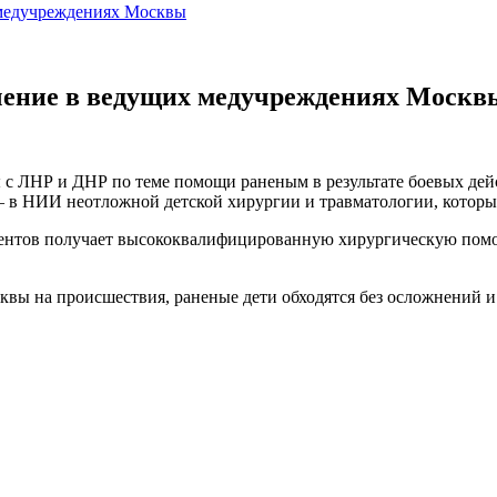
 медучреждениях Москвы
ечение в ведущих медучреждениях Москв
ы с ЛНР и ДНР по теме помощи раненым в результате боевых дей
— в НИИ неотложной детской хирургии и травматологии, котор
циентов получает высококвалифицированную хирургическую пом
квы на происшествия, раненые дети обходятся без осложнений 