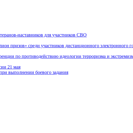
теранов-наставников для участников СВО
он призов» среди участников дистанционного электронного го
еренции по противодействию идеологии терроризма и экстремиз
сии 21 мая
 при выполнении боевого задания