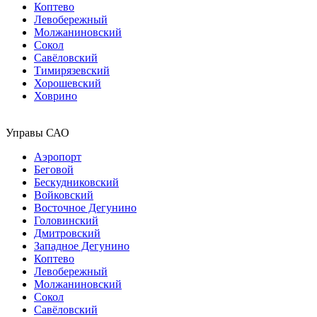
Коптево
Левобережный
Молжаниновский
Сокол
Савёловский
Тимирязевский
Хорошевский
Ховрино
Управы САО
Аэропорт
Беговой
Бескудниковский
Войковский
Восточное Дегунино
Головинский
Дмитровский
Западное Дегунино
Коптево
Левобережный
Молжаниновский
Сокол
Савёловский