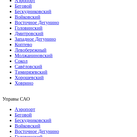
Аэропорт
Беговой
Бескудниковский
Войковский
Восточное Дегунино
Головинский
Дмитровский
Западное Дегунино
Коптево
Левобережный
Молжаниновский
Сокол
Савёловский
Тимирязевский
Хорошевский
Ховрино
Управы САО
Аэропорт
Беговой
Бескудниковский
Войковский
Восточное Дегунино
Головинский