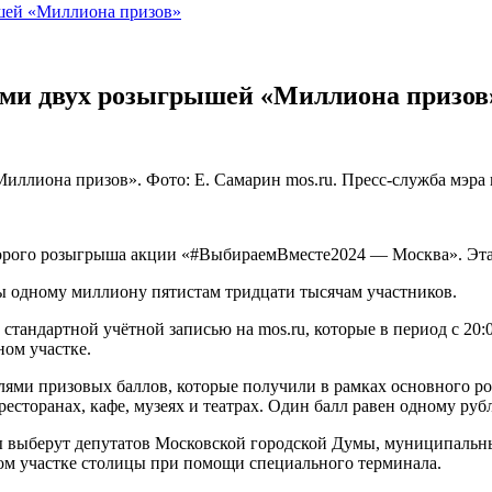
ышей «Миллиона призов»
лями двух розыгрышей «Миллиона призов
Миллиона призов». Фото: Е. Самарин mos.ru. Пресс-служба мэра
торого розыгрыша акции «#ВыбираемВместе2024 — Москва». Эта
ы одному миллиону пятистам тридцати тысячам участников.
андартной учётной записью на mos.ru, которые в период с 20:01
ном участке.
ями призовых баллов, которые получили в рамках основного ро
ресторанах, кафе, музеях и театрах. Один балл равен одному руб
ы выберут депутатов Московской городской Думы, муниципальны
ном участке столицы при помощи специального терминала.