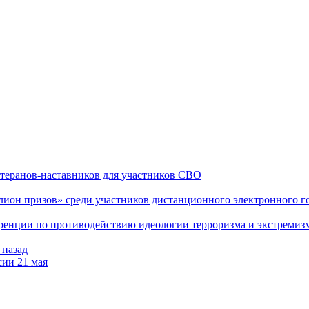
теранов-наставников для участников СВО
он призов» среди участников дистанционного электронного го
еренции по противодействию идеологии терроризма и экстремиз
 назад
сии 21 мая