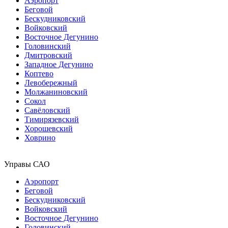
Аэропорт
Беговой
Бескудниковский
Войковский
Восточное Дегунино
Головинский
Дмитровский
Западное Дегунино
Коптево
Левобережный
Молжаниновский
Сокол
Савёловский
Тимирязевский
Хорошевский
Ховрино
Управы САО
Аэропорт
Беговой
Бескудниковский
Войковский
Восточное Дегунино
Головинский