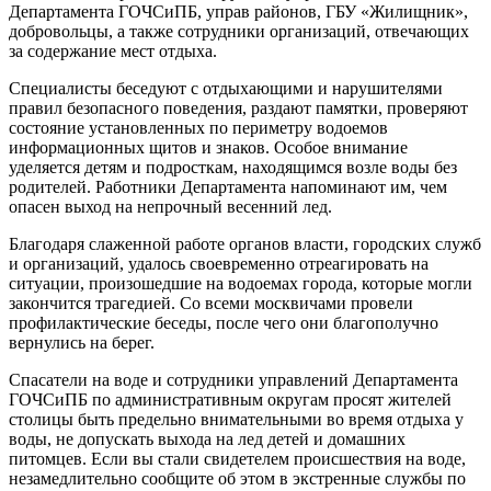
Департамента ГОЧСиПБ, управ районов, ГБУ «Жилищник»,
добровольцы, а также сотрудники организаций, отвечающих
за содержание мест отдыха.
Специалисты беседуют с отдыхающими и нарушителями
правил безопасного поведения, раздают памятки, проверяют
состояние установленных по периметру водоемов
информационных щитов и знаков. Особое внимание
уделяется детям и подросткам, находящимся возле воды без
родителей. Работники Департамента напоминают им, чем
опасен выход на непрочный весенний лед.
Благодаря слаженной работе органов власти, городских служб
и организаций, удалось своевременно отреагировать на
ситуации, произошедшие на водоемах города, которые могли
закончится трагедией. Со всеми москвичами провели
профилактические беседы, после чего они благополучно
вернулись на берег.
Спасатели на воде и сотрудники управлений Департамента
ГОЧСиПБ по административным округам просят жителей
столицы быть предельно внимательными во время отдыха у
воды, не допускать выхода на лед детей и домашних
питомцев. Если вы стали свидетелем происшествия на воде,
незамедлительно сообщите об этом в экстренные службы по