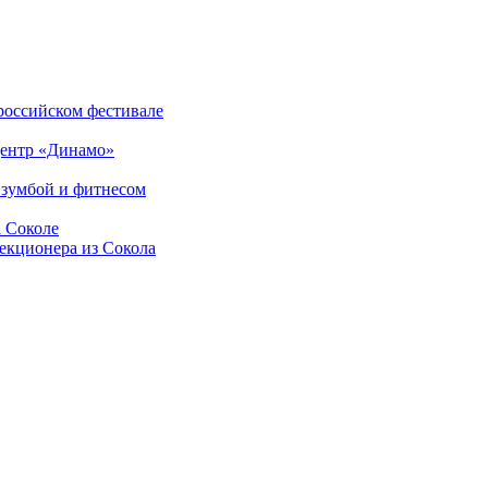
российском фестивале
центр «Динамо»
 зумбой и фитнесом
а Соколе
екционера из Сокола