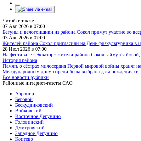
Читайте также
07 Авг 2026 в 07:00
Бегуны и велогонщики из района Сокол примут участие во все
03 Авг 2026 в 07:00
Жителей района Сокол пригласили на День физкультурника в 
28 Июл 2026 в 07:00
На фестивале «Экватор» жители района Сокол займутся йогой,
История района
Память о сёстрах милосердия Первой мировой войны хранят н
Международным днем сирени была выбрана дата рождения сел
Все новости рубрики
Районные интернет-газеты САО
Аэропорт
Беговой
Бескудниковский
Войковский
Восточное Дегунино
Головинский
Дмитровский
Западное Дегунино
Коптево