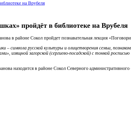
библиотеке на Врубеля
шках» пройдёт в библиотеке на Врубеля
ванова в районе Сокол пройдет познавательная лекция «Поговор
и – символа русской культуры и олицетворения семьи, познакомя
ми», изящной загорской (сергиево-посадской) с тонкой росписью
анова находится в районе Сокол Северного административного о