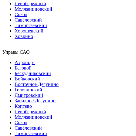
Левобережный
Молжаниновский
Сокол
Савёловский
Тимирязевский
Хорошевский
Ховрино
Управы САО
Аэропорт
Беговой
Бескудниковский
Войковский
Восточное Дегунино
Головинский
Дмитровский
Западное Дегунино
Коптево
Левобережный
Молжаниновский
Сокол
Савёловский
Тимирязевский