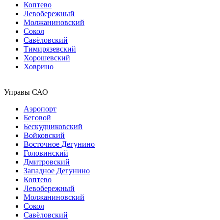
Коптево
Левобережный
Молжаниновский
Сокол
Савёловский
Тимирязевский
Хорошевский
Ховрино
Управы САО
Аэропорт
Беговой
Бескудниковский
Войковский
Восточное Дегунино
Головинский
Дмитровский
Западное Дегунино
Коптево
Левобережный
Молжаниновский
Сокол
Савёловский