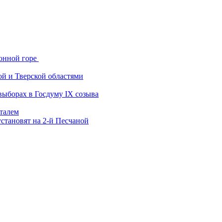
онной горе
ой и Тверской областями
выборах в Госдуму IX созыва
италем
становят на 2-й Песчаной