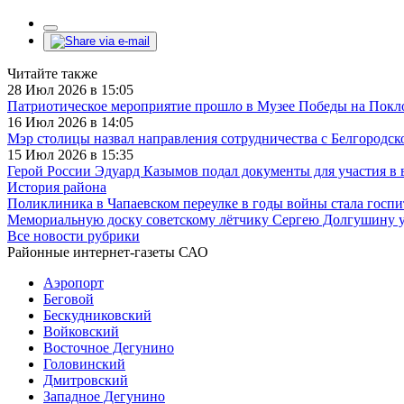
Читайте также
28 Июл 2026 в 15:05
Патриотическое мероприятие прошло в Музее Победы на Покл
16 Июл 2026 в 14:05
Мэр столицы назвал направления сотрудничества с Белгородск
15 Июл 2026 в 15:35
Герой России Эдуард Казымов подал документы для участия в 
История района
Поликлиника в Чапаевском переулке в годы войны стала госп
Мемориальную доску советскому лётчику Сергею Долгушину у
Все новости рубрики
Районные интернет-газеты САО
Аэропорт
Беговой
Бескудниковский
Войковский
Восточное Дегунино
Головинский
Дмитровский
Западное Дегунино