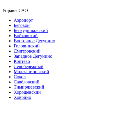
Управы САО
Аэропорт
Беговой
Бескудниковский
Войковский
Восточное Дегунино
Головинский
Дмитровский
Западное Дегунино
Коптево
Левобережный
Молжаниновский
Сокол
Савёловский
Тимирязевский
Хорошевский
Ховрино