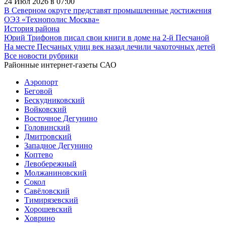
24 Июл 2026 в 07:00
В Северном округе представят промышленные достижения
ОЭЗ «Технополис Москва»
История района
Юрий Трифонов писал свои книги в доме на 2-й Песчаной
На месте Песчаных улиц век назад лечили чахоточных детей
Все новости рубрики
Районные интернет-газеты САО
Аэропорт
Беговой
Бескудниковский
Войковский
Восточное Дегунино
Головинский
Дмитровский
Западное Дегунино
Коптево
Левобережный
Молжаниновский
Сокол
Савёловский
Тимирязевский
Хорошевский
Ховрино