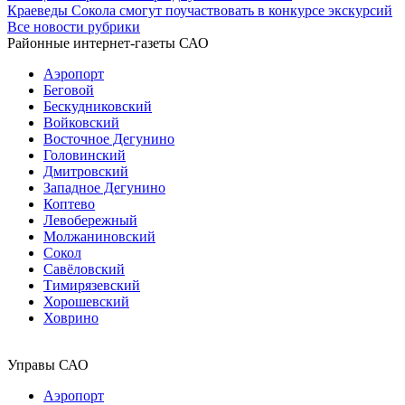
Краеведы Сокола смогут поучаствовать в конкурсе экскурсий
Все новости рубрики
Районные интернет-газеты САО
Аэропорт
Беговой
Бескудниковский
Войковский
Восточное Дегунино
Головинский
Дмитровский
Западное Дегунино
Коптево
Левобережный
Молжаниновский
Сокол
Савёловский
Тимирязевский
Хорошевский
Ховрино
Управы САО
Аэропорт