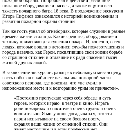
пожарной охраны. Попробовал в действии различное
пожарное оборудование и насосы, а также ощутил всю
тяжесть пожарного багра 18 века. В продолжение экскурсии
Игорь Лифанов ознакомился с историей возникновения и
развития пожарной охраны столицы.
Так же гость узнал об огнеборцах, которые служили в разные
времена жизни столицы. Какие средства, оборудование и
технику применяли для тушения пожара. И, конечно, о тех
людях, которые вошли в летописи службы пожаротушения и
города навечно, как Герои, посвятившие свои жизни борьбе
со страшной стихией и отдавшие их ради спасения тысяч
жизней других людей.
В заключение экскурсии, разыграв небольшую мизансцену,
гость побывал в кабинете начальника пожарной части
советского периода, где пояснил, что «не курил в
неположенном месте и к возгоранию урны не причастен».
«Постоянно пропускаю через себя образы и суть
героев, которых играю, в театре и кино. Играть
роли пожарных и спасателей очень трудно и очень
волнительно. Я могу лишь догадываться, что эти
парни испытывают на своем боевом посту,
охраняя наши жизни от огненной стихии. Они
живут настоящим и в этой профессии нет