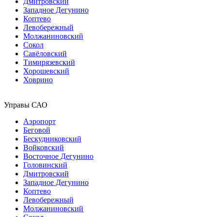
Дмитровский
Западное Дегунино
Коптево
Левобережный
Молжаниновский
Сокол
Савёловский
Тимирязевский
Хорошевский
Ховрино
Управы САО
Аэропорт
Беговой
Бескудниковский
Войковский
Восточное Дегунино
Головинский
Дмитровский
Западное Дегунино
Коптево
Левобережный
Молжаниновский